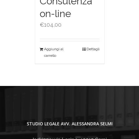
Consulenza
on-line
€
104,00
Aggiungi al
Dettagli
carrello
STUDIO LEGALE AVV. ALESSANDRA SELMI