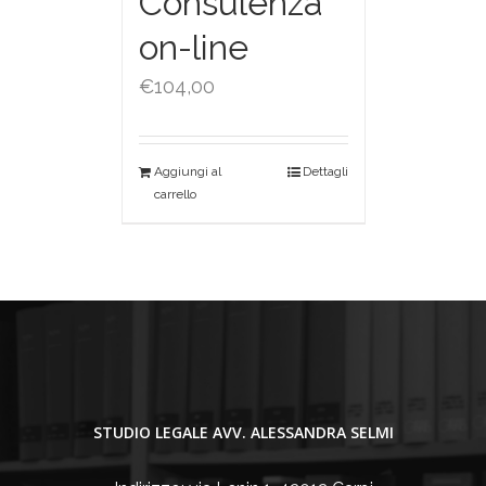
Consulenza
on-line
€
104,00
Aggiungi al
Dettagli
carrello
STUDIO LEGALE AVV. ALESSANDRA SELMI