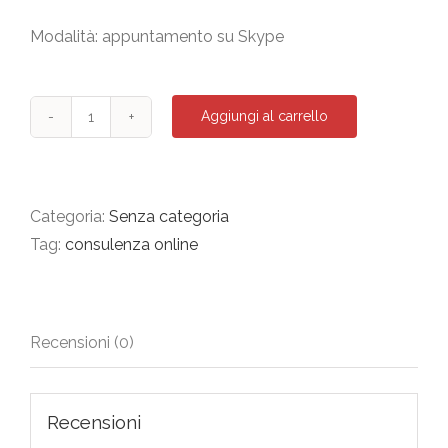
Modalità: appuntamento su Skype
Aggiungi al carrello
Consulenza
on-
line
quantità
Categoria:
Senza categoria
Tag:
consulenza online
Recensioni (0)
Recensioni