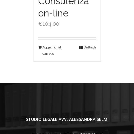
Consulenza
on-line
€
104,00
Aggiungi al
Dettagli
carrello
STUDIO LEGALE AVV. ALESSANDRA SELMI