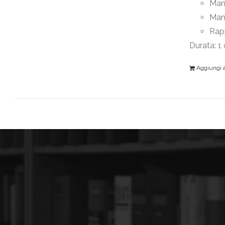
Mant
Man
Rapp
Durata: 1
Aggiungi al