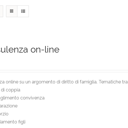
ulenza on-line
a online su un argomento di diritto di famiglia. Tematiche tra
i di coppia
oglimento convivenza
arazione
rzio
damento figli