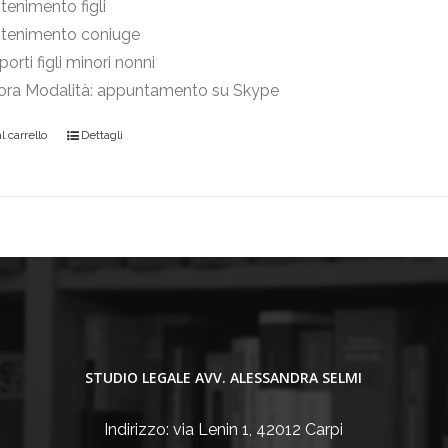
enimento figli
tenimento coniuge
orti figli minori nonni
 ora Modalità: appuntamento su Skype
 carrello
Dettagli
STUDIO LEGALE AVV. ALESSANDRA SELMI
Indirizzo: via Lenin 1, 42012 Carpi