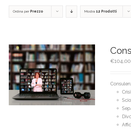
Ordina per
Prezzo
Mostra
12 Prodotti
Cons
€
104,00
Consulenz
Cris
Sci
Sep
Divo
Affi