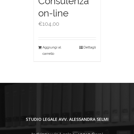
Consulenza
on-line
€
104,00
Aggiungi al
Dettagli
carrello
STUDIO LEGALE AVV. ALESSANDRA SELMI