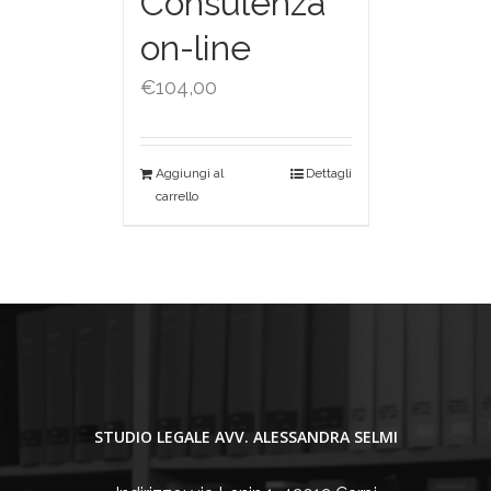
Consulenza
on-line
€
104,00
Aggiungi al
Dettagli
carrello
STUDIO LEGALE AVV. ALESSANDRA SELMI