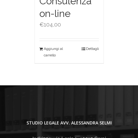
Consulenza
on-line
€
104,00
Aggiungi al
Dettagli
carrello
STUDIO LEGALE AVV. ALESSANDRA SELMI