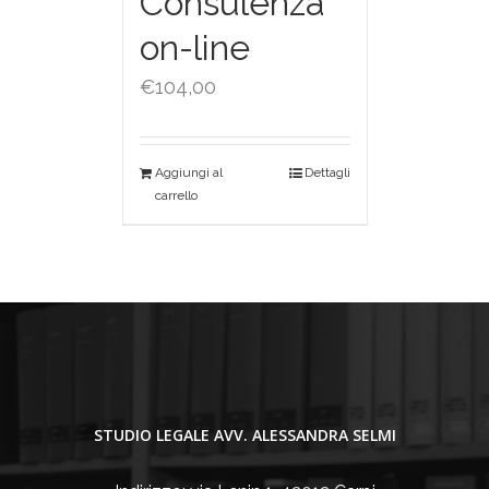
Consulenza
on-line
€
104,00
Aggiungi al
Dettagli
carrello
STUDIO LEGALE AVV. ALESSANDRA SELMI