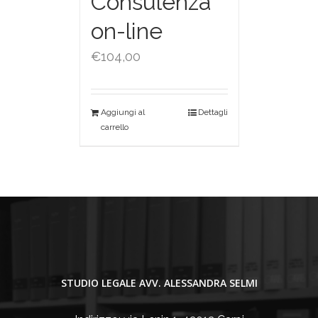
Consulenza
on-line
€
104,00
Aggiungi al
Dettagli
carrello
STUDIO LEGALE AVV. ALESSANDRA SELMI