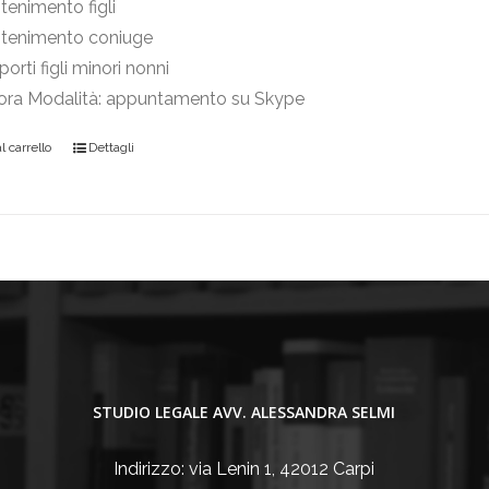
enimento figli
tenimento coniuge
orti figli minori nonni
 ora Modalità: appuntamento su Skype
 carrello
Dettagli
STUDIO LEGALE AVV. ALESSANDRA SELMI
Indirizzo: via Lenin 1, 42012 Carpi