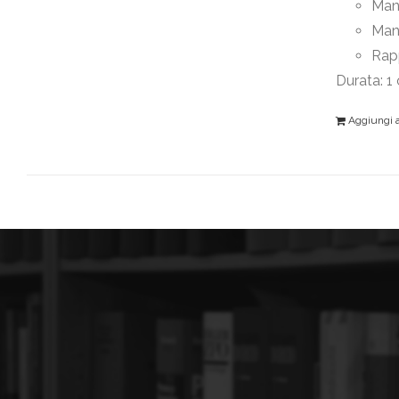
Mant
Man
Rapp
Durata: 1
Aggiungi al