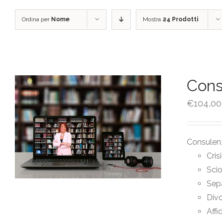
Ordina per
Nome
Mostra
24 Prodotti
Cons
€
104,00
Consulenz
Cris
Sci
Sep
Divo
Affi