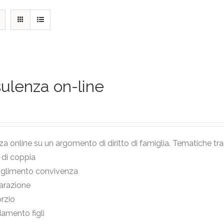
ulenza on-line
a online su un argomento di diritto di famiglia. Tematiche tra
i di coppia
oglimento convivenza
arazione
rzio
damento figli