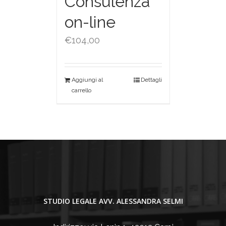
Consulenza
on-line
€
104,00
Aggiungi al
Dettagli
carrello
STUDIO LEGALE AVV. ALESSANDRA SELMI