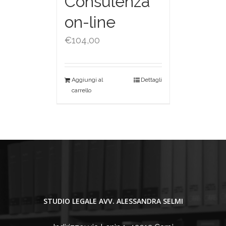
Consulenza
on-line
€
104,00
Aggiungi al
Dettagli
carrello
STUDIO LEGALE AVV. ALESSANDRA SELMI