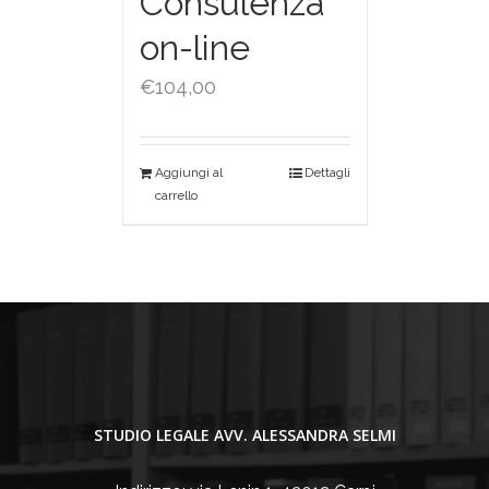
Consulenza
on-line
€
104,00
Aggiungi al
Dettagli
carrello
STUDIO LEGALE AVV. ALESSANDRA SELMI