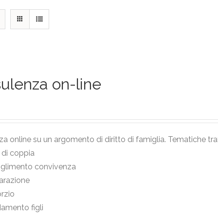
ulenza on-line
a online su un argomento di diritto di famiglia. Tematiche tra
i di coppia
oglimento convivenza
arazione
rzio
damento figli