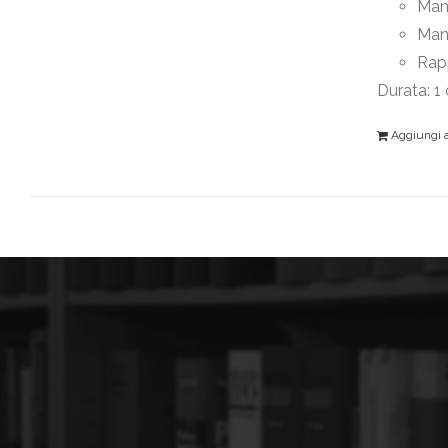
Mant
Man
Rapp
Durata: 1
Aggiungi al