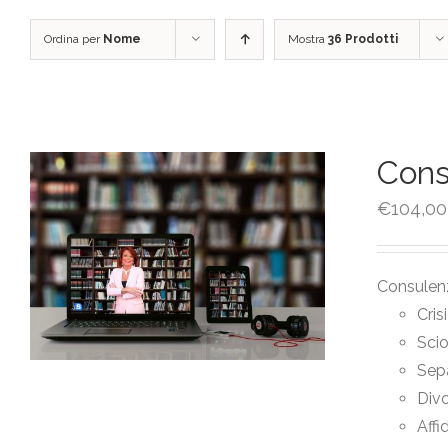
Ordina per
Nome
Mostra
36 Prodotti
Cons
€
104,00
Consulenz
Cris
Sci
Sep
Divo
Affi