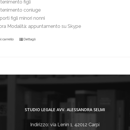
enimento figli
tenimento coniuge
orti figli minori nonni
 ora Modalità: appuntamento su Skype
 carrello
Dettagli
STUDIO LEGALE AVV. ALESSANDRA SELMI
Indirizzo: via Lenin 1, 42012 Carpi