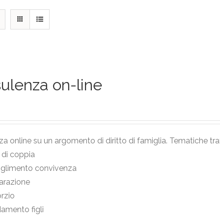
ulenza on-line
a online su un argomento di diritto di famiglia. Tematiche tra
i di coppia
oglimento convivenza
arazione
rzio
damento figli