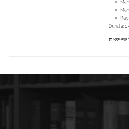
Mant
Man
Rapp
Durata: 1
Aggiungi al