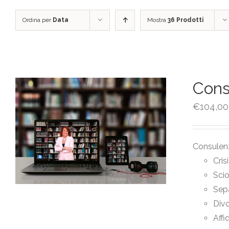
Ordina per
Data
Mostra
36 Prodotti
Cons
€
104,00
Consulenz
Cris
Sci
Sep
Divo
Affi