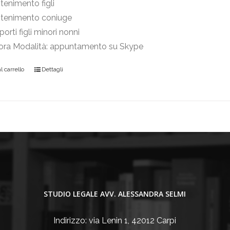
enimento figli
tenimento coniuge
orti figli minori nonni
 ora Modalità: appuntamento su Skype
 carrello
Dettagli
STUDIO LEGALE AVV. ALESSANDRA SELMI
Indirizzo: via Lenin 1, 42012 Carpi