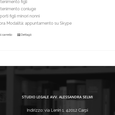
enimento figli
tenimento coniuge
orti figli minori nonni
 ora Modalità: appuntamento su Skype
 carrello
Dettagli
STUDIO LEGALE AVV. ALESSANDRA SELMI
Indirizzo: via Lenin 1, 42012 Carpi