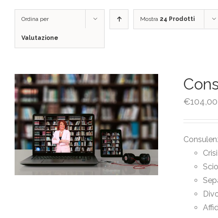
Ordina per
Mostra
24 Prodotti
Valutazione
Cons
€
104,00
Consulenz
Cris
Sci
Sep
Divo
Affi