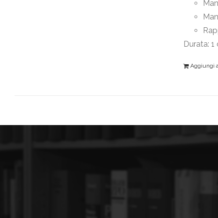
Mant
Man
Rapp
Durata: 1
Aggiungi al