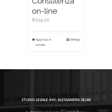
Consulenza
on-line
€
104,00
Aggiungi al
Dettagli
carrello
STUDIO LEGALE AVV. ALESSANDRA SELMI