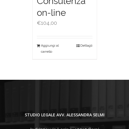
Consulenza
on-line
€
104,00
Aggiungi al
Dettagli
carrello
STUDIO LEGALE AVV. ALESSANDRA SELMI