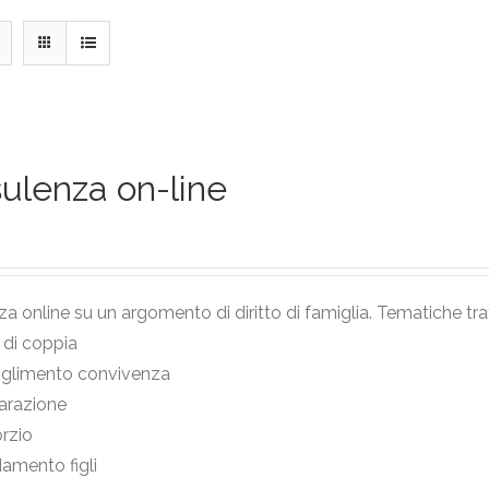
ulenza on-line
a online su un argomento di diritto di famiglia. Tematiche tra
i di coppia
oglimento convivenza
arazione
rzio
damento figli