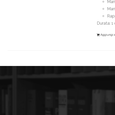
Mant
Man
Rapp
Durata: 1
Aggiungi al