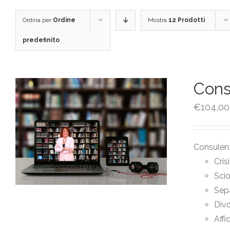
Ordina per
Ordine
Mostra
12 Prodotti
predefinito
Cons
€
104,00
Consulenz
Cris
Sci
Sep
Divo
Affi