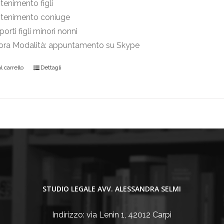
enimento figli
tenimento coniuge
orti figli minori nonni
 ora Modalità: appuntamento su Skype
 carrello
Dettagli
STUDIO LEGALE AVV. ALESSANDRA SELMI
Indirizzo: via Lenin 1, 42012 Carpi